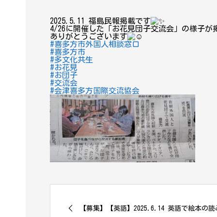
2025.5.11 福島民報掲載です
4/26に開催した「お花見団子交流会」の様子が
ありがとうございます
#喜多方市外国人相談窓口
#喜多方市
#多文化共生
#お花見
#お団子
#交流会
#会津喜多方国際交流協会
【募集】【英語】2025.6.14 英語で絵本の