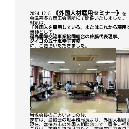
《外国人材雇用セミナー》
2024.12.5
を
会津喜多方商工会議所にて開催いたしました。
対象は、
「外国人を雇用している、またはこれから雇用
講師として、
福島国際交流事業協同組合の佐藤代表理事、
ダイゴの五十嵐幸子専務
に、ご登壇いただきました。
当協会長のごあいさつの後、
まずは、当協会の堀事務局長より、外国人相談
現在、喜多方市の外国人相談窓口で１番多い相