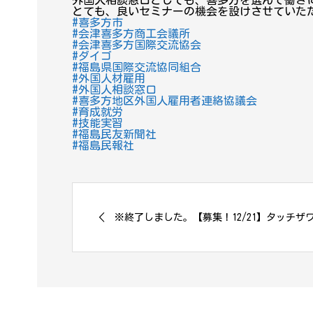
外国人相談窓口としても、喜多方を選んで働き
とても、良いセミナーの機会を設けさせていた
#喜多方市
#会津喜多方商工会議所
#会津喜多方国際交流協会
#ダイゴ
#福島県国際交流協同組合
#外国人材雇用
#外国人相談窓口
#喜多方地区外国人雇用者連絡協議会
#育成就労
#技能実習
#福島民友新聞社
#福島民報社
※終了しました。【募集！12/21】タッチザ