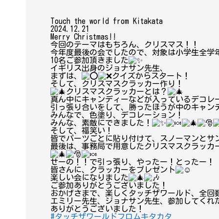
Touch the world from Kitakata
2024.12.21
Merry Christmas!!
今回のテーマはもちろん、クリスマス！！
今年度最後の会でしたので、対象は小学生全学
10名ご参加頂きました
イギリス出身のジョナサン先生、
まずは、
クイズからスタート！
そして、クリスマスクラッカー作り！
クリスマスクラッカーとは？
真ん中にキャンディーなどが入っているデコレ
引っ張り合いをして、勝ったほうが中のキャンデ
みんなで、色塗り、デコレーション！
みんな、素敵にできました！
そして、福笑い！
皆でパーツごとに貼り付けて、スノーマンとサ
最後は、事務局で用意したクリスマスクラッカ
せーの！！で引っ張り、やったー！とったー！
皆さんに、クラッカーをプレゼント
楽しい会になりました
ご参加ありがとうございました！
おかげさまで、楽しくタッチザワールド、全回
エミリー先生、ジョナサン先生、参加してくれ
ありがとうございました！
#タッチザワールドフロムキタカタ