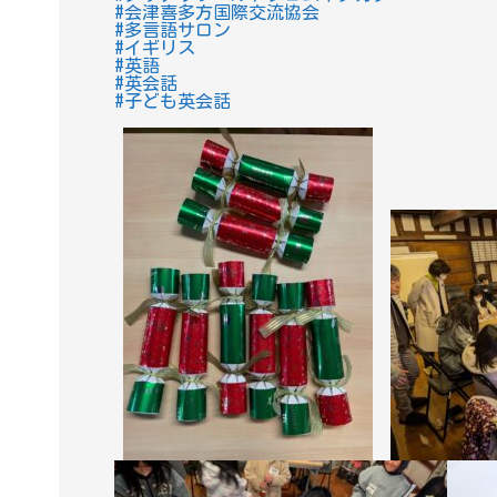
#会津喜多方国際交流協会
#多言語サロン
#イギリス
#英語
#英会話
#子ども英会話