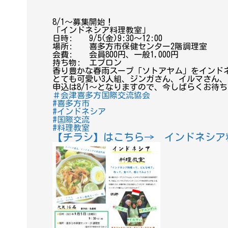
8/1〜募集開始！
「インドネシア料理教室」
日時: 9/5(金)9:30〜12:00
場所: 喜多方市保健センター2階調理室
会費: 会員800円、一般1,000円
持ち物: エプロン
香り豊かな春雨スープ「ソトアヤム」をインド
とても可愛い3人組、ジンガさん、イルマさん
申込は8/1〜となりますので、今しばらくお待
＃会津喜多方国際交流協会
#喜多方市
#インドネシア
#国際交流
#料理教室
【チラシ】はこちら→ インドネシア